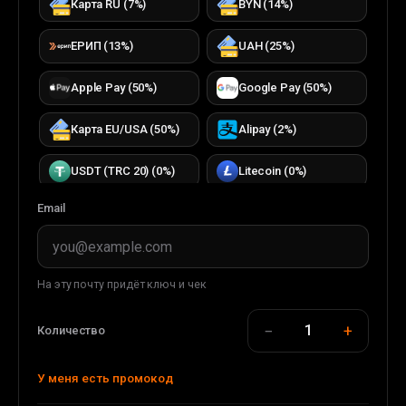
Карта RU
(
7
%)
BYN
(
14
%)
ЕРИП
(
13
%)
UAH
(
25
%)
Apple Pay
(
50
%)
Google Pay
(
50
%)
Карта EU/USA
(
50
%)
Alipay
(
2
%)
USDT (TRC 20)
(
0
%)
Litecoin
(
0
%)
Email
Bitcoin
(
0
%)
TON
(
0
%)
TRON
(
0
%)
ETH (ERC20)
(
0
%)
На эту почту придёт ключ и чек
DOGECOIN
(
0
%)
USDC (ERC20)
(
0
%)
−
+
1
Количество
USDT (BEP 20)
(
0
%)
BUSD (BEP20)
(
0
%)
У меня есть промокод
WMT
(
0
%)
WMZ
(
33
%)