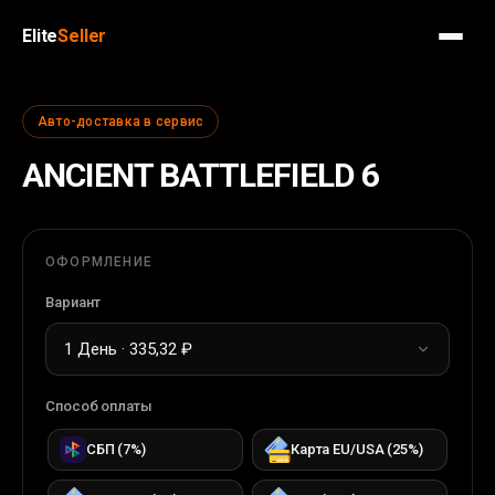
Elite
Seller
Авто-доставка в сервис
ANCIENT BATTLEFIELD 6
ОФОРМЛЕНИЕ
Вариант
1 День · 335,32 ₽
Способ оплаты
СБП
(
7
%)
Карта EU/USA
(
25
%)