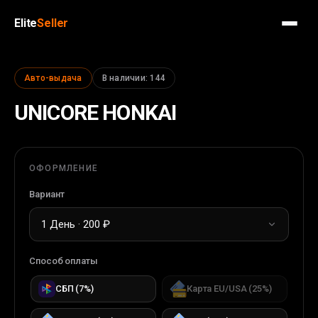
Elite
Seller
Авто-выдача
В наличии
:
144
UNICORE HONKAI
ОФОРМЛЕНИЕ
Вариант
1 День · 200 ₽
Способ оплаты
СБП
(
7
%)
Карта EU/USA
(
25
%)