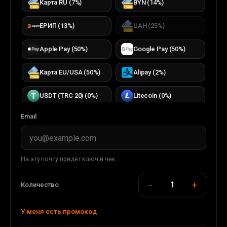
Карта RU
(
7
%)
BYN
(
14
%)
ЕРИП
(
13
%)
UAH
(
25
%)
Apple Pay
(
50
%)
Google Pay
(
50
%)
Карта EU/USA
(
50
%)
Alipay
(
2
%)
USDT (TRC 20)
(
0
%)
Litecoin
(
0
%)
Email
Bitcoin
(
0
%)
TON
(
0
%)
TRON
(
0
%)
ETH (ERC20)
(
0
%)
На эту почту придёт ключ и чек
DOGECOIN
(
0
%)
USDC (ERC20)
(
0
%)
−
+
1
Количество
USDT (BEP 20)
(
0
%)
BUSD (BEP20)
(
0
%)
У меня есть промокод
WMT
(
0
%)
WMZ
(
33
%)