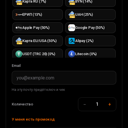
Карта RU
(
7
%)
BYN
(
14
%)
ЕРИП
(
13
%)
UAH
(
25
%)
Apple Pay
(
50
%)
Google Pay
(
50
%)
Карта EU/USA
(
50
%)
Alipay
(
2
%)
USDT (TRC 20)
(
0
%)
Litecoin
(
0
%)
Email
Bitcoin
(
0
%)
TON
(
0
%)
TRON
(
0
%)
ETH (ERC20)
(
0
%)
На эту почту придёт ключ и чек
DOGECOIN
(
0
%)
USDC (ERC20)
(
0
%)
−
+
1
Количество
USDT (BEP 20)
(
0
%)
BUSD (BEP20)
(
0
%)
У меня есть промокод
WMT
(
0
%)
WMZ
(
33
%)