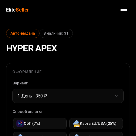
Elite
Seller
Авто-выдача
В наличии
:
31
HYPER APEX
ОФОРМЛЕНИЕ
Вариант
1 День · 350 ₽
Способ оплаты
СБП
(
7
%)
Карта EU/USA
(
25
%)