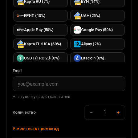
Карта RU
(
7
%)
BYN
(
14
%)
ЕРИП
(
13
%)
UAH
(
25
%)
Apple Pay
(
50
%)
Google Pay
(
50
%)
Карта EU/USA
(
50
%)
Alipay
(
2
%)
USDT (TRC 20)
(
0
%)
Litecoin
(
0
%)
Email
Bitcoin
(
0
%)
TON
(
0
%)
TRON
(
0
%)
ETH (ERC20)
(
0
%)
На эту почту придёт ключ и чек
DOGECOIN
(
0
%)
USDC (ERC20)
(
0
%)
−
+
1
Количество
USDT (BEP 20)
(
0
%)
BUSD (BEP20)
(
0
%)
У меня есть промокод
WMT
(
0
%)
WMZ
(
33
%)