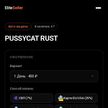
Elite
Seller
Авто-выдача
В наличии
:
47
PUSSYCAT RUST
ОФОРМЛЕНИЕ
Вариант
1 День · 400 ₽
Способ оплаты
СБП
(
7
%)
Карта EU/USA
(
25
%)