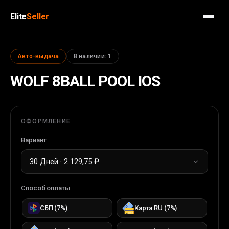
Elite
Seller
Авто-выдача
В наличии
:
1
WOLF 8BALL POOL IOS
ОФОРМЛЕНИЕ
Вариант
30 Дней · 2 129,75 ₽
Способ оплаты
СБП
(
7
%)
Карта RU
(
7
%)