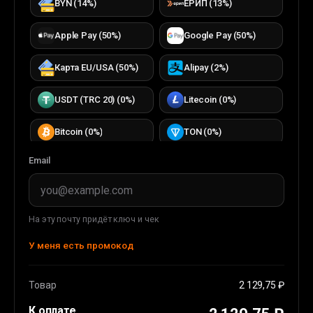
BYN
(
14
%)
ЕРИП
(
13
%)
Apple Pay
(
50
%)
Google Pay
(
50
%)
Карта EU/USA
(
50
%)
Alipay
(
2
%)
USDT (TRC 20)
(
0
%)
Litecoin
(
0
%)
Bitcoin
(
0
%)
TON
(
0
%)
Email
TRON
(
0
%)
ETH (ERC20)
(
0
%)
DOGECOIN
(
0
%)
USDC (ERC20)
(
0
%)
На эту почту придёт ключ и чек
USDT (BEP 20)
(
0
%)
BUSD (BEP20)
(
0
%)
У меня есть промокод
WMT
(
0
%)
WMZ
(
33
%)
Товар
2 129,75 ₽
Apple Pay
(
36
%)
Карта EU/USA
(
44
%)
К оплате