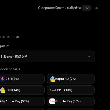
О сервисе
Контакты
Войти
RU
EN
ФОРМЛЕНИЕ
риант
1 День · 853,5 ₽
особ оплаты
СБП
(
7
%)
Карта RU
(
7
%)
BYN
(
14
%)
ЕРИП
(
13
%)
Apple Pay
(
50
%)
Google Pay
(
50
%)