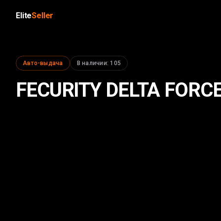
Elite
Seller
Авто-выдача
В наличии
:
105
FECURITY DELTA FORC