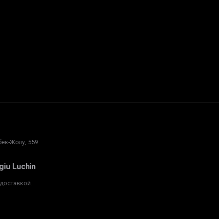
ек-Жолу, 559
iu Luchin
 доставкой.