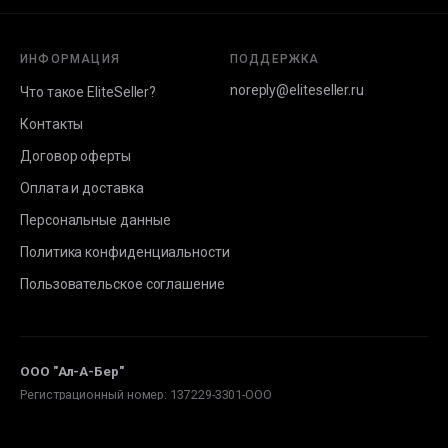
ИНФОРМАЦИЯ
ПОДДЕРЖКА
noreply@eliteseller.ru
Что такое EliteSeller?
Контакты
Договор оферты
Оплата и доставка
Персональные данные
Политика конфиденциальности
Пользовательское соглашение
ООО "Ал-А-Бер"
Регистрационный номер: 137229-3301-ООО
Адрес: Кыргызская Республика, Бишкек, Первомайский район,
пр.Жибек-Жолу, 559