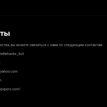
кты
ества, вы можете связаться с нами по следующим контактам:
@elitehacks_bot
:
@yahoo.com
n
tepvpers.com/