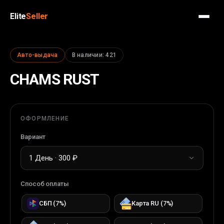
Elite
Seller
Авто-выдача
В наличии
:
421
CHAMS RUST
ОФОРМЛЕНИЕ
Вариант
1 День · 300 ₽
Способ оплаты
СБП
(
7
%)
Карта RU
(
7
%)