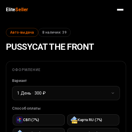
Elite
Seller
Авто-выдача
В наличии
:
39
PUSSYCAT THE FRONT
ОФОРМЛЕНИЕ
Вариант
1 День · 300 ₽
Способ оплаты
СБП
(
7
%)
Карта RU
(
7
%)