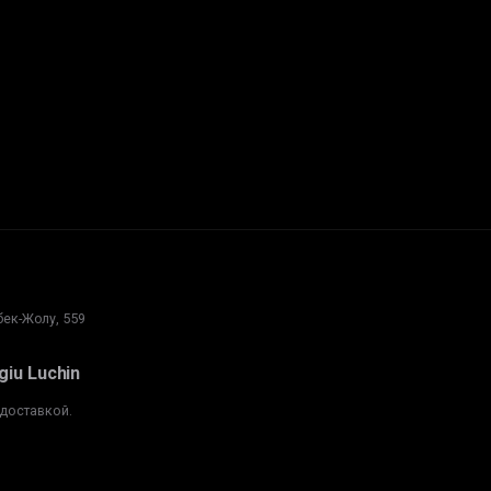
ек-Жолу, 559
iu Luchin
 доставкой.