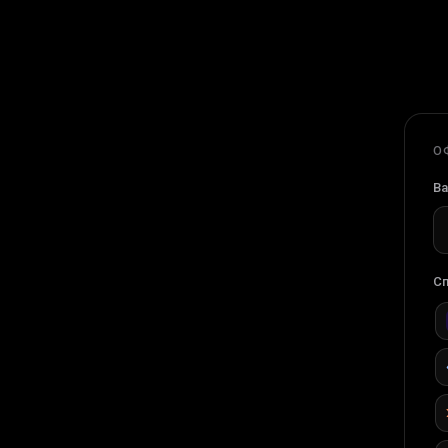
О
Ва
Сп