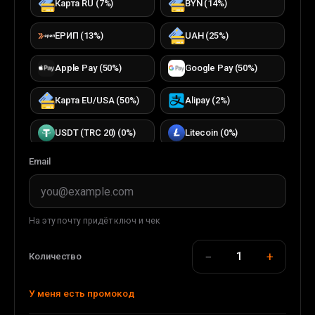
Карта RU
(
7
%)
BYN
(
14
%)
ЕРИП
(
13
%)
UAH
(
25
%)
Apple Pay
(
50
%)
Google Pay
(
50
%)
Карта EU/USA
(
50
%)
Alipay
(
2
%)
USDT (TRC 20)
(
0
%)
Litecoin
(
0
%)
Email
Bitcoin
(
0
%)
TON
(
0
%)
TRON
(
0
%)
ETH (ERC20)
(
0
%)
На эту почту придёт ключ и чек
DOGECOIN
(
0
%)
USDC (ERC20)
(
0
%)
−
+
1
Количество
USDT (BEP 20)
(
0
%)
BUSD (BEP20)
(
0
%)
У меня есть промокод
WMT
(
0
%)
WMZ
(
33
%)