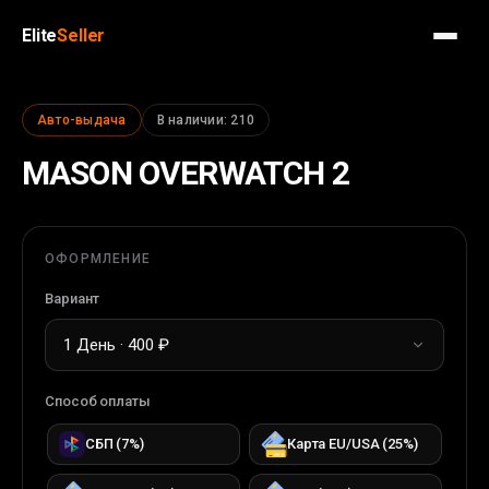
Elite
Seller
Авто-выдача
В наличии
:
210
MASON OVERWATCH 2
ОФОРМЛЕНИЕ
Вариант
1 День · 400 ₽
Способ оплаты
СБП
(
7
%)
Карта EU/USA
(
25
%)