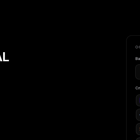
О
AL
Ва
Сп