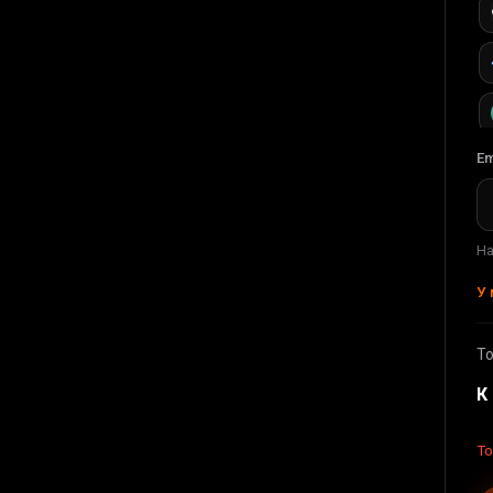
Em
На
У 
Т
К
То