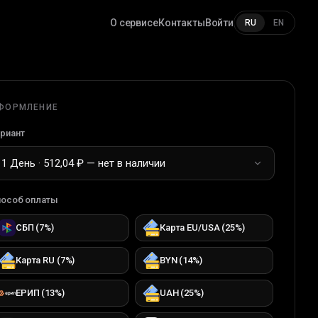
О сервисе
Контакты
Войти
RU
EN
ФОРМЛЕНИЕ
риант
1 День · 512,04 ₽ — нет в наличии
особ оплаты
СБП
(
7
%)
Карта EU/USA
(
25
%)
Карта RU
(
7
%)
BYN
(
14
%)
ЕРИП
(
13
%)
UAH
(
25
%)