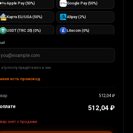
Apple Pay
(
50
%)
Google Pay
(
50
%)
Карта EU/USA
(
50
%)
Alipay
(
2
%)
USDT (TRC 20)
(
0
%)
Litecoin
(
0
%)
ail
Bitcoin
(
0
%)
TON
(
0
%)
TRON
(
0
%)
ETH (ERC20)
(
0
%)
 эту почту придёт ключ и чек
DOGECOIN
(
0
%)
USDC (ERC20)
(
0
%)
меня есть промокод
USDT (BEP 20)
(
0
%)
BUSD (BEP20)
(
0
%)
овар
512,04 ₽
WMT
(
0
%)
WMZ
(
33
%)
 оплате
512,04 ₽
Apple Pay
(
36
%)
Карта EU/USA
(
44
%)
вар снят с продажи