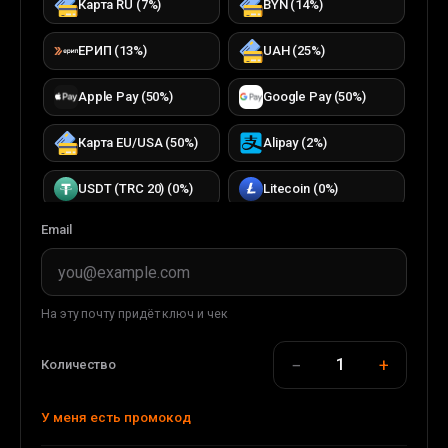
Карта RU
(
7
%)
BYN
(
14
%)
ЕРИП
(
13
%)
UAH
(
25
%)
Apple Pay
(
50
%)
Google Pay
(
50
%)
Карта EU/USA
(
50
%)
Alipay
(
2
%)
USDT (TRC 20)
(
0
%)
Litecoin
(
0
%)
Email
Bitcoin
(
0
%)
TON
(
0
%)
TRON
(
0
%)
ETH (ERC20)
(
0
%)
На эту почту придёт ключ и чек
DOGECOIN
(
0
%)
USDC (ERC20)
(
0
%)
−
+
1
Количество
USDT (BEP 20)
(
0
%)
BUSD (BEP20)
(
0
%)
У меня есть промокод
WMT
(
0
%)
WMZ
(
33
%)