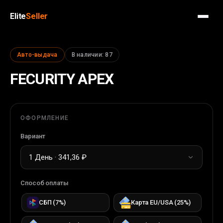
Elite
Seller
Авто-выдача
В наличии
:
87
FECURITY APEX
ОФОРМЛЕНИЕ
Вариант
1 День · 341,36 ₽
Способ оплаты
СБП
(
7
%)
Карта EU/USA
(
25
%)