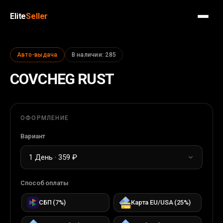
Elite
Seller
Авто-выдача
В наличии
:
285
COVCHEG RUST
ОФОРМЛЕНИЕ
Вариант
1 День · 359 ₽
Способ оплаты
СБП
(
7
%)
Карта EU/USA
(
25
%)