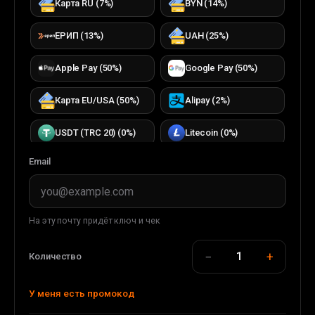
Карта RU
(
7
%)
BYN
(
14
%)
ЕРИП
(
13
%)
UAH
(
25
%)
Apple Pay
(
50
%)
Google Pay
(
50
%)
Карта EU/USA
(
50
%)
Alipay
(
2
%)
USDT (TRC 20)
(
0
%)
Litecoin
(
0
%)
Email
Bitcoin
(
0
%)
TON
(
0
%)
TRON
(
0
%)
ETH (ERC20)
(
0
%)
На эту почту придёт ключ и чек
DOGECOIN
(
0
%)
USDC (ERC20)
(
0
%)
−
+
1
Количество
USDT (BEP 20)
(
0
%)
BUSD (BEP20)
(
0
%)
У меня есть промокод
WMT
(
0
%)
WMZ
(
33
%)